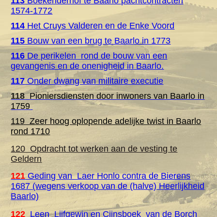
113
Boekenderhof te Baarlo pachtcontracten
1574-1772
114
Het Cruys Valderen en de Enke Voord
115
Bouw van een brug te Baarlo in 1773
116
De perikelen rond de bouw van een
gevangenis en de onenigheid in Baarlo.
117
Onder dwang van militaire executie
118
Pioniersdiensten door inwoners van Baarlo in
1759
119 Zeer hoog oplopende adelijke twist in Baarlo
rond 1710
120 Opdracht tot werken aan de vesting te
Geldern
121
Geding van Laer Honlo contra de Bierens
1687 (wegens verkoop van de (halve) Heerlijkheid
Baarlo)
122
Leen Lijfgewin en Cijnsboek van de Borch