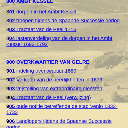
800 AMBT KESSEL
8
01
dorpen in het Ambt Kessel
8
02
troepen tijdens de Spaande Successie oorlog
8
03
Tractaat van de Peel 1716
8
04
lastenverdeling van de dorpen in het Ambt
Kessel 1692-1792
900 OVERKWARTIER VAN GELRE
9
01
indeling overkwartier 1580
9
02
Verkoop van de heerlijkheden in 1673
9
03
vrijstelling van extraordinaire diensten
90
4
Tractaat van de Peel (verwijzing)
9
05
oude notitie betreffende de stad Venlo 1333-
1733
9
06
Landlopers tijdens de Spaanse Successie
oorlog