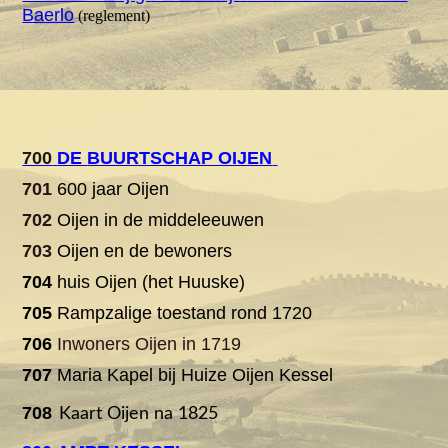
Baerlo
(reglement)
700
DE
BUURTSCHAP OIJEN
701
600 jaar Oijen
702
Oijen in de middeleeuwen
703
Oijen en de bewoners
704
huis Oijen (het Huuske)
705
Rampzalige toestand rond 1
720
706
Inwoners Oijen in 1719
707
Maria Kapel bij Huize Oijen Kessel
708
Kaart Oijen na 1825