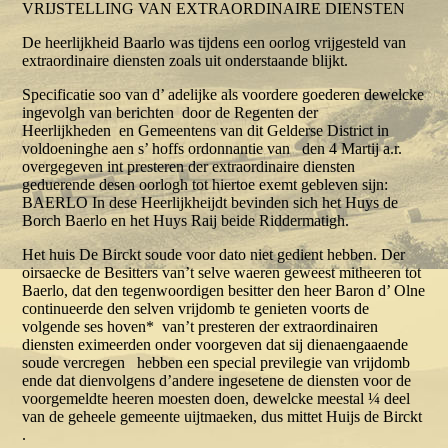
VRIJSTELLING VAN EXTRAORDINAIRE DIENSTEN
De heerlijkheid Baarlo was tijdens een oorlog vrijgesteld van
extraordinaire diensten zoals uit onderstaande blijkt.
Specificatie soo van d’ adelijke als voordere goederen dewelcke
ingevolgh van berichten door de Regenten der
Heerlijkheden en Gemeentens van dit Gelderse District in
voldoeninghe aen s’ hoffs ordonnantie van den 4 Martij a.r.
overgegeven int presteren der extraordinaire diensten
geduerende desen oorlogh tot hiertoe exemt gebleven sijn:
BAERLO In dese Heerlijkheijdt bevinden sich het Huys de
Borch Baerlo en het Huys Raij beide Riddermatigh.
Het huis De Birckt soude voor dato niet gedient hebben. Der
oirsaecke de Besitters van’t selve waeren geweest mitheeren tot
Baerlo, dat den tegenwoordigen besitter den heer Baron d’ Olne
continueerde den selven vrijdomb te genieten voorts de
volgende ses hoven* van’t presteren der extraordinairen
diensten eximeerden onder voorgeven dat sij dienaengaaende
soude vercregen hebben een special previlegie van vrijdomb
ende dat dienvolgens d’andere ingesetene de diensten voor de
voorgemeldte heeren moesten doen, dewelcke meestal ¼ deel
van de geheele gemeente uijtmaeken, dus mittet Huijs de Birckt
.