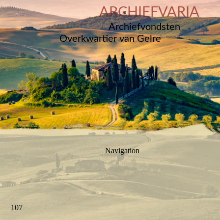
ARCHIEFVARIA
Archiefvondsten
Overkwartier van Gelre
Navigation
107