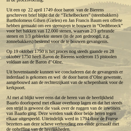
Uit een op 22 april 1749 door baron van de Bierens
geschreven brief blijkt dat de “Tichelbeckers” (steenbakkers)
Bartholomeus Gilsen (Gielen) en Jan Francis Baum een offerte
hebben gemaakt om een steenoven te bouwen in “Oedtbroeck”
voor het bakken van 12.000 stenen, waarvan 2/3 gebrande
stenen en 1/3 gebleekte stenen (in de zon gedroogd, z.g.
zonnebakkers) bestemd voor de te bouwen gevangenis.
Op 19 oktober 1750 is het proces nog steeds gaande en 28
oktober 1750 heeft Baron de Bierens wederom 15 pistoolen
voldaan aan de Baron d’ Olne.
Uit bovenstaande kunnen we concluderen dat de gevangenis er
inderdaad is gekomen en wel de door baron d’Olne gewenste,
aangebouwd aan de rechterzijkant van de schepenbank voor de
kerkpoort.
Al met al blijkt weer eens dat de heren van de heerlijkheid
Baarlo doorlopend met elkaar overhoop lagen en dat het steeds
een strijd is geweest die vaak over de ruggen van de inwoners
van Baarlo ging. Deze werden vaak door beide heren tegen
elkaar uitgespeeld. Uiteindelijk werd in 1794 door de Franse
bezetters aan deze scheve verhouding een einde gemaakt met
de opheffing van de heerlijkheden.