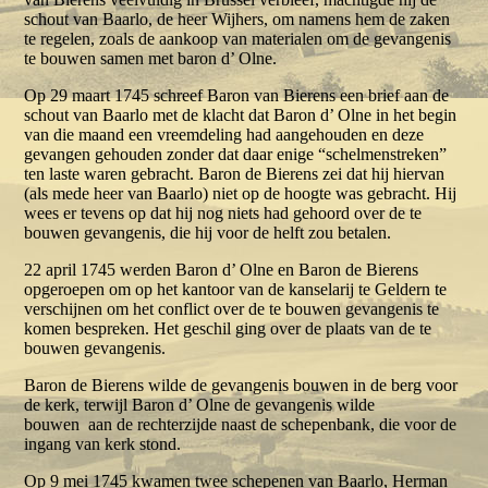
schout van Baarlo, de heer Wijhers, om namens hem de zaken
te regelen, zoals de aankoop van materialen om de gevangenis
te bouwen samen met baron d’ Olne.
Op 29 maart 1745 schreef Baron van Bierens een brief aan de
schout van Baarlo met de klacht dat Baron d’ Olne in het begin
van die maand een vreemdeling had aangehouden en deze
gevangen gehouden zonder dat daar enige “schelmenstreken”
ten laste waren gebracht. Baron de Bierens zei dat hij hiervan
(als mede heer van Baarlo) niet op de hoogte was gebracht. Hij
wees er tevens op dat hij nog niets had gehoord over de te
bouwen gevangenis, die hij voor de helft zou betalen.
22 april 1745 werden Baron d’ Olne en Baron de Bierens
opgeroepen om op het kantoor van de kanselarij te Geldern te
verschijnen om het conflict over de te bouwen gevangenis te
komen bespreken. Het geschil ging over de plaats van de te
bouwen gevangenis.
Baron de Bierens wilde de gevangenis bouwen in de berg voor
de kerk, terwijl Baron d’ Olne de gevangenis wilde
bouwen aan de rechterzijde naast de schepenbank, die voor de
ingang van kerk stond.
Op 9 mei 1745 kwamen twee schepenen van Baarlo, Herman