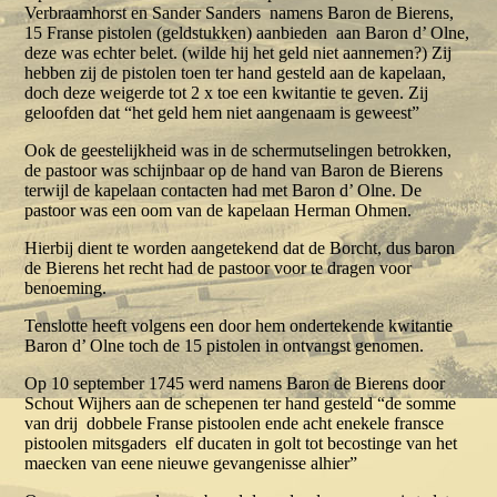
Verbraamhorst en Sander Sanders namens Baron de Bierens,
15 Franse pistolen (geldstukken) aanbieden aan Baron d’ Olne,
deze was echter belet. (wilde hij het geld niet aannemen?) Zij
hebben zij de pistolen toen ter hand gesteld aan de kapelaan,
doch deze weigerde tot 2 x toe een kwitantie te geven. Zij
geloofden dat “het geld hem niet aangenaam is geweest”
Ook de geestelijkheid was in de schermutselingen betrokken,
de pastoor was schijnbaar op de hand van Baron de Bierens
terwijl de kapelaan contacten had met Baron d’ Olne. De
pastoor was een oom van de kapelaan Herman Ohmen.
Hierbij dient te worden aangetekend dat de Borcht, dus baron
de Bierens het recht had de pastoor voor te dragen voor
benoeming.
Tenslotte heeft volgens een door hem ondertekende kwitantie
Baron d’ Olne toch de 15 pistolen in ontvangst genomen.
Op 10 september 1745 werd namens Baron de Bierens door
Schout Wijhers aan de schepenen ter hand gesteld “de somme
van drij dobbele Franse pistoolen ende acht enekele fransce
pistoolen mitsgaders elf ducaten in golt tot becostinge van het
maecken van eene nieuwe gevangenisse alhier”