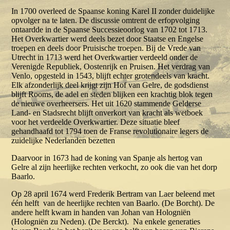
In 1700 overleed de Spaanse koning Karel II zonder duidelijke
opvolger na te laten. De discussie omtrent de erfopvolging
ontaardde in de Spaanse Successieoorlog van 1702 tot 1713.
Het Overkwartier werd deels bezet door Staatse en Engelse
troepen en deels door Pruisische troepen. Bij de Vrede van
Utrecht in 1713 werd het Overkwartier verdeeld onder de
Verenigde Republiek, Oostenrijk en Pruisen. Het verdrag van
Venlo, opgesteld in 1543, blijft echter grotendeels van kracht.
Elk afzonderlijk deel krijgt zijn Hof van Gelre, de godsdienst
blijft Rooms, de adel en steden blijken een krachtig blok tegen
de nieuwe overheersers. Het uit 1620 stammende Gelderse
Land- en Stadsrecht blijft onverkort van kracht als wetboek
voor het verdeelde Overkwartier. Deze situatie bleef
gehandhaafd tot 1794 toen de Franse revolutionaire legers de
zuidelijke Nederlanden bezetten
Daarvoor in 1673 had de koning van Spanje als hertog van
Gelre al zijn heerlijke rechten verkocht, zo ook die van het dorp
Baarlo.
Op 28 april 1674 werd Frederik Bertram van Laer beleend met
één helft van de heerlijke rechten van Baarlo. (De Borcht). De
andere helft kwam in handen van Johan van Hologniën
(Hologniën zu Neden). (De Berckt). Na enkele generaties