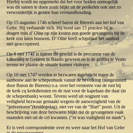
Hierbij wordt nu opgemerkt dat het voor beiden onmogelijk
was dit samen te doen zoals blijkt uit de perikelen ook niet zo
verwonderlijk is gezien hun verstandhouding.
Op 15 augustus 1746 schreef baron de Bierens aan het hof van
Gelre. Hij verbaasde zich. Hij bood aan 15 pistolen bij te
dragen mits d’ Olne op zijn kosten een goede gevangenis bij de
kerk zou laten bouwen. D’ Olne heeft schijnbaar het aanbod
niet geaccepteerd.
Op 8 mei 1747 is tijdens dit geschil is de procureur van de
kanselarij te Geldern in Baarlo geweest en is de griffier te Venlo
tevens ter plaatse de situatie komen visiteren.
Op 10 mei 1747 werden er bezwaren ingebracht tegen de
aanbouw aan de schepenbank vanuit de bevolking (aangestuurd
door Baron de Bierens) o.a. over het verstoren van de rust bij
de kerk cq kerkdiensten en de rust voor de kapelaan die daar (in
de schepenbank) woont. Tevens werd uit oogpunt van
veiligheid bezwaar gemaakt wegens de aanwezigheid van de
“polvertoren”(kruidopslag), niet ver van de “Hart” poort. Uit de
beschrijving van deze bezwaren blijkt dat de gevangenen vaak
maanden niet uit de cel kwamen. (“er was vuiligheid en stank”).
Er is veel correspondentie over en weer naar het Hof van Gelre
in de procesvoering.