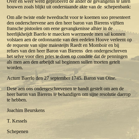
Over en weer werd geprobeerd de ander de gevangenis te laten
bouwen zoals blijkt uit onderstaande akte van de schepenbank:
Om alle twiste ende tweedracht voor te koemen soo presenteert
den onderschrevene aen den heer baron van Bierens vijftien
fransche pistoolen om eene gevangkenisse alhier in de
heerlijkheijdt Baerlo te maecken waermeede men sal konnen
volstaen aen de ordonnantie van den eedelen Hoove verleent op
de requeste van sijne maiesteijts Raedt en Momboir en bij
refues van den heer Baron van Bierens den ondergeschreven
het selve voor dien pries te doen op conditie dat de penningen
als men aen den arbeijdt sal beginnen sullen moeten getelt
worden.
Actum Baerlo den 27 september 1745. Baron van Olne.
Dese aen ons ondergeschrevenen te handt gestelt om aen de
heer baron van Bierens te behandigen om sijne resolutie daerop
te hebben.
Joachim Beurskens
T. Kessels
Schepenen