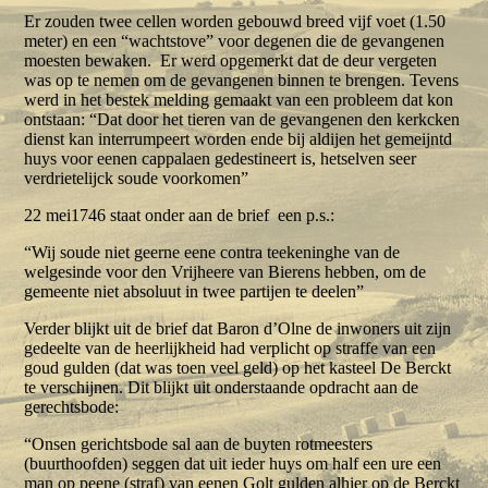
Er zouden twee cellen worden gebouwd breed vijf voet (1.50
meter) en een “wachtstove” voor degenen die de gevangenen
moesten bewaken. Er werd opgemerkt dat de deur vergeten
was op te nemen om de gevangenen binnen te brengen. Tevens
werd in het bestek melding gemaakt van een probleem dat kon
ontstaan: “Dat door het tieren van de gevangenen den kerkcken
dienst kan interrumpeert worden ende bij aldijen het gemeijntd
huys voor eenen cappalaen gedestineert is, hetselven seer
verdrietelijck soude voorkomen”
22 mei1746 staat onder aan de brief een p.s.:
“Wij soude niet geerne eene contra teekeninghe van de
welgesinde voor den Vrijheere van Bierens hebben, om de
gemeente niet absoluut in twee partijen te deelen”
Verder blijkt uit de brief dat Baron d’Olne de inwoners uit zijn
gedeelte van de heerlijkheid had verplicht op straffe van een
goud gulden (dat was toen veel geld) op het kasteel De Berckt
te verschijnen. Dit blijkt uit onderstaande opdracht aan de
gerechtsbode:
“Onsen gerichtsbode sal aan de buyten rotmeesters
(buurthoofden) seggen dat uit ieder huys om half een ure een
man op peene (straf) van eenen Golt gulden alhier op de Berckt