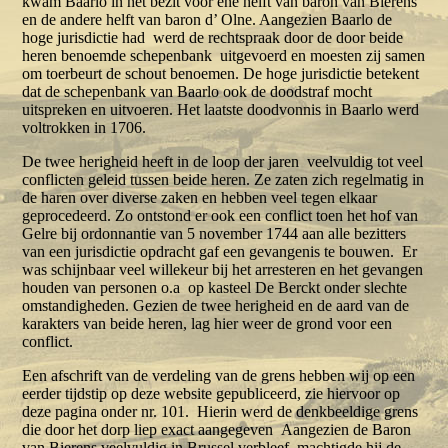
kwam Baarlo in het bezit voor ene helft van baron van Bierens
en de andere helft van baron d’ Olne. Aangezien Baarlo de
hoge jurisdictie had werd de rechtspraak door de door beide
heren benoemde schepenbank uitgevoerd en moesten zij samen
om toerbeurt de schout benoemen. De hoge jurisdictie betekent
dat de schepenbank van Baarlo ook de doodstraf mocht
uitspreken en uitvoeren. Het laatste doodvonnis in Baarlo werd
voltrokken in 1706.
De twee herigheid heeft in de loop der jaren veelvuldig tot veel
conflicten geleid tussen beide heren. Ze zaten zich regelmatig in
de haren over diverse zaken en hebben veel tegen elkaar
geprocedeerd. Zo ontstond er ook een conflict toen het hof van
Gelre bij ordonnantie van 5 november 1744 aan alle bezitters
van een jurisdictie opdracht gaf een gevangenis te bouwen. Er
was schijnbaar veel willekeur bij het arresteren en het gevangen
houden van personen o.a op kasteel De Berckt onder slechte
omstandigheden. Gezien de twee herigheid en de aard van de
karakters van beide heren, lag hier weer de grond voor een
conflict.
Een afschrift van de verdeling van de grens hebben wij op een
eerder tijdstip op deze website gepubliceerd, zie hiervoor op
deze pagina onder nr. 101. Hierin werd de denkbeeldige grens
die door het dorp liep exact aangegeven Aangezien de Baron
van Bierens veelvuldig in Brussel verbleef, machtigde hij de