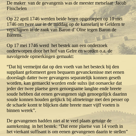
De maker van de gevangenis was de meester metselaar Jacob
Fisschelen
Op 22 april 1746 werden beide heren opgeroepen op 10 mei
1746 om twee uur in de middag op de kanselarij te Geldern te
verschijnen in de zaak van Baron d’ Olne tegen Baron de
Bierens.
Op 17 mei 1746 werd het bestek aan een onderzoek
onderworpen door het hof van Gelre en worden o.a. de
navolgende opmerkingen gemaakt:
“Dat hij vermeijnt dat op den voeth van het besteck bij den
suppliant geformeert geen bequaem gevanckenisse met eenen
doorslagh datter twee gevangens separatelijk konnen geseth
worden, kan gemaeckt worden ende sulxs ijut oorsaecke dat
jeder der twee plaetse geen genoegsame langhte ende breete
soude hebben dat eenen gevangenen sigh genoegelijck daarinn
soude konnen houden gelijkck bij afmeteinge met den pesser op
de schaele komt te blijcken datte breete maer vijff voeten is
binnen werek”.
De gevangenen hadden niet al te veel plaats getuige de
aantekening in het bestek: “Dat eene plaetse van 14 voeth in
het vierkant suffisant is om eenen gevangenen daarin te stellen”