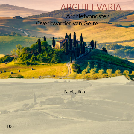
ARCHIEFVARIA
Archiefvondsten
Overkwartier van Gelre
Navigation
106