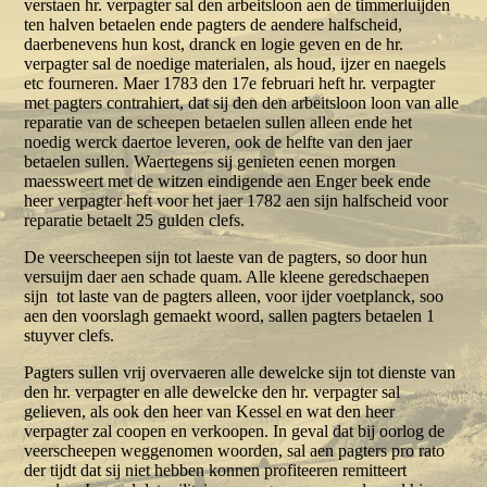
verstaen hr. verpagter sal den arbeitsloon aen de timmerluijden
ten halven betaelen ende pagters de aendere halfscheid,
daerbenevens hun kost, dranck en logie geven en de hr.
verpagter sal de noedige materialen, als houd, ijzer en naegels
etc fourneren. Maer 1783 den 17e februari heft hr. verpagter
met pagters contrahiert, dat sij den den arbeitsloon loon van alle
reparatie van de scheepen betaelen sullen alleen ende het
noedig werck daertoe leveren, ook de helfte van den jaer
betaelen sullen. Waertegens sij genieten eenen morgen
maessweert met de witzen eindigende aen Enger beek ende
heer verpagter heft voor het jaer 1782 aen sijn halfscheid voor
reparatie betaelt 25 gulden clefs.
De veerscheepen sijn tot laeste van de pagters, so door hun
versuijm daer aen schade quam. Alle kleene geredschaepen
sijn tot laste van de pagters alleen, voor ijder voetplanck, soo
aen den voorslagh gemaekt woord, sallen pagters betaelen 1
stuyver clefs.
Pagters sullen vrij overvaeren alle dewelcke sijn tot dienste van
den hr. verpagter en alle dewelcke den hr. verpagter sal
gelieven, als ook den heer van Kessel en wat den heer
verpagter zal coopen en verkoopen. In geval dat bij oorlog de
veerscheepen weggenomen woorden, sal aen pagters pro rato
der tijdt dat sij niet hebben konnen profiteeren remitteert