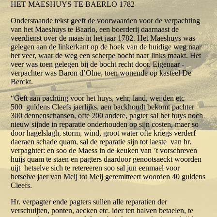
HET MAESHUYS TE BAERLO 1782
Onderstaande tekst geeft de voorwaarden voor de verpachting
van het Maeshuys te Baarlo, een boerderij daarnaast de
veerdienst over de maas in het jaar 1782. Het Maeshuys was
gelegen aan de linkerkant op de hoek van de huidige weg naar
het veer, waar de weg een scherpe bocht naar links maakt. Het
veer was toen gelegen bij de bocht recht door. Eigenaar -
verpachter was Baron d’Olne, toen wonende op kasteel De
Berckt.
“Geft aan pachting voor het huys, vehr, land, weijden etc
500 guldens Cleefs jaerlijks, aen backhoudt bekomt pachter
300 dennenschansen, ofte 200 andere, pagter sal het huys noch
nieuw sijnde in reparatie onderhouden op sijn costen, maer so
door hagelslagh, storm, wind, groot water ofte kriegs verderf
daeraen schade quam, sal de reparatie sijn tot laeste van hr.
verpaghter: en soo de Maess in de keuken van ’t vorschreven
huijs quam te staen en pagters daardoor genootsaeckt woorden
uijt hetselve sich te retereeren soo sal jun eenmael voor
hetselve jaer van Meij tot Meij geremitteert woorden 40 guldens
Cleefs.
Hr. verpagter ende pagters sullen alle reparatien der
verschuijten, ponten, aecken etc. ider ten halven betaelen, te