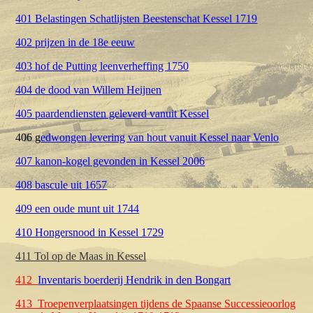
401 Belastingen Schatlijsten Beestenschat Kessel 1719
402 prijzen in de 18e eeuw
403 hof de Putting leenverheffing 1750
404 de dood van Willem Heijnen
405 paardendiensten geleverd vanuit Kessel
406 g
edwongen levering van hout vanuit Kessel naar Venlo
407 kanon-kogel gevonden in Kessel 2006
408 bascule uit 1657
409 een oude munt uit 1744
410 Hongersnood in Kessel 1729
411 Tol op de Maas in Kessel
412
Inventaris boerderij Hendrik in den Bongart
413 Troepenverplaatsingen tijdens de Spaanse Successieoorlog