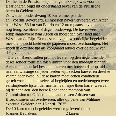
Dat het in de Pruisische tijd niet gemakkelijk was voor de
Baarlonaren blijkt uit onderstaand bevel van de Pruisische
heren in Geldern.
Zo werden onder dwang 10 karren met paarden
en voerlui gevorderd, zij moesten haver vervoeren van Arcen
naar Wesel 58 km van Baarlo en 12 uren gaans te voet en dan
nog terug. Ze bleven 3 dagen onderweg. De haver werd per
schip aangevoerd naar Arcen en moest dan over land naar
Wesel aan de Rijn. Er moest een verantwoordelijke begeleider
mee die toezicht hield en de papieren moest overhandigen. Het
speelt in dezelfde tijd als voorgaand artikel over de bouw van
de gevangenis.
"Die van Baerlo sullen prompt leveren op den negenthienden
deses sonder foute ten thien urhren voor den middagh binnen
Aersen thien enckel bespanne karren met hoeven daerop, aldaer
naer aenwiesinge sal jeder laeden vijff sacken haever en deselve
vaeren naer Wesel bij dese karren moet eenen conducteur
gestelt worden die deselve sal begleijden en medebrengen twee
eensluijdende lijsten der naemen van sijne thien karre, waervan
hij de eene aen den heere Raedt ende momboir van
Commission tot Geldern en de andere aen Adriaen van
Broeckhuijsen sal overleveren, alles op pene van Militaire
executie, Geldern den 15 april 1762"
De 10 karren met begeleider werden geleverd door:
Joannes Beurskens 2 karren