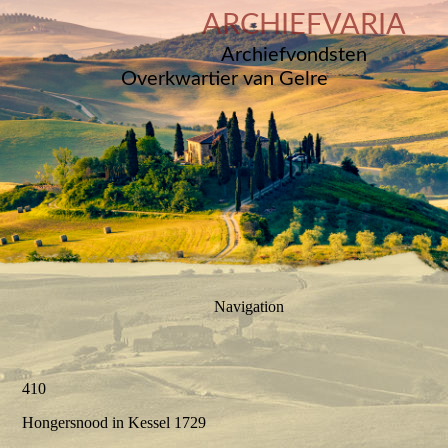
ARCHIEFVARIA
Archiefvondsten
Overkwartier van Gelre
Navigation
410
Hongersnood in Kessel 1729