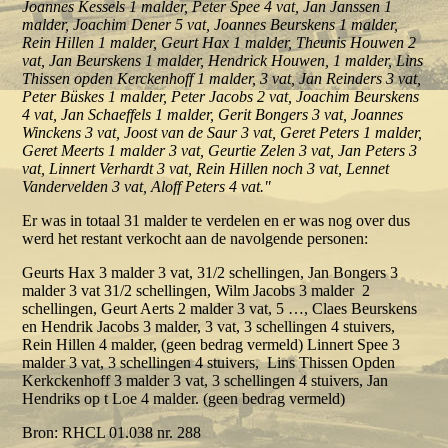
Joannes Kessels 1 malder, Peter Spee 4 vat, Jan Janssen 1
malder, Joachim Dener 5 vat, Joannes Beurskens 1 malder,
Rein Hillen 1 malder, Geurt Hax 1 malder, Theunis Houwen 2
vat, Jan Beurskens 1 malder, Hendrick Houwen, 1 malder, Lins
Thissen opden Kerckenhoff 1 malder, 3 vat, Jan Reinders 3 vat,
Peter Büskes 1 malder, Peter Jacobs 2 vat, Joachim Beurskens
4 vat, Jan Schaeffels 1 malder, Gerit Bongers 3 vat, Joannes
Winckens 3 vat, Joost van de Saur 3 vat, Geret Peters 1 malder,
Geret Meerts 1 malder 3 vat, Geurtie Zelen 3 vat, Jan Peters 3
vat, Linnert Verhardt 3 vat, Rein Hillen noch 3 vat, Lennet
Vandervelden 3 vat, Aloff Peters 4 vat."
Er was in totaal 31 malder te verdelen en er was nog over dus
werd het restant verkocht aan de navolgende personen:
Geurts Hax 3 malder 3 vat, 31/2 schellingen, Jan Bongers 3
malder 3 vat 31/2 schellingen, Wilm Jacobs 3 malder 2
schellingen, Geurt Aerts 2 malder 3 vat, 5 …, Claes Beurskens
en Hendrik Jacobs 3 malder, 3 vat, 3 schellingen 4 stuivers,
Rein Hillen 4 malder, (geen bedrag vermeld) Linnert Spee 3
malder 3 vat, 3 schellingen 4 stuivers, Lins Thissen Opden
Kerkckenhoff 3 malder 3 vat, 3 schellingen 4 stuivers, Jan
Hendriks op t Loe 4 malder. (geen bedrag vermeld)
Bron: RHCL 01.038 nr. 288