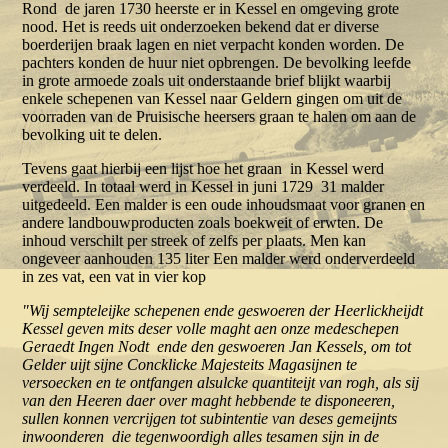
Rond de jaren 1730 heerste er in Kessel en omgeving grote
nood. Het is reeds uit onderzoeken bekend dat er diverse
boerderijen braak lagen en niet verpacht konden worden. De
pachters konden de huur niet opbrengen. De bevolking leefde
in grote armoede zoals uit onderstaande brief blijkt waarbij
enkele schepenen van Kessel naar Geldern gingen om uit de
voorraden van de Pruisische heersers graan te halen om aan de
bevolking uit te delen.
Tevens gaat hierbij een lijst hoe het graan in Kessel werd
verdeeld. In totaal werd in Kessel in juni 1729 31 malder
uitgedeeld. Een malder is een oude inhoudsmaat voor granen en
andere landbouwproducten zoals boekweit of erwten. De
inhoud verschilt per streek of zelfs per plaats. Men kan
ongeveer aanhouden 135 liter Een malder werd onderverdeeld
in zes vat, een vat in vier kop
"Wij sempteleijke schepenen ende geswoeren der Heerlickheijdt
Kessel geven mits deser volle maght aen onze medeschepen
Geraedt Ingen Nodt ende den geswoeren Jan Kessels, om tot
Gelder uijt sijne Concklicke Majesteits Magasijnen te
versoecken en te ontfangen alsulcke quantiteijt van rogh, als sij
van den Heeren daer over maght hebbende te disponeeren,
sullen konnen vercrijgen tot subintentie van deses gemeijnts
inwoonderen die tegenwoordigh alles tesamen sijn in de