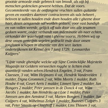
grootste armoede ende gebreeck van broodt, als oijt bij
menschen gedencken geweest hebben. Dat de voors.
Gecommiteerde van de ontfangene vruchten sullen quitantie
geven en voorders daerover contracteeren als sulx beheert ,
beloven te sullen houden ende doen houden alle t gheene door
haer, desen aengaende sal worden gedaen; voor vast bundigh
en van vollen weerde, gelijck off sulx door ons alle tesamen
gedaen waere, onder verbandt van indeminatie als naer echten,
oirkonder der waerheijdt vant t gheene voorss. Hebben wij op
dese onsen gemeijnts segelen gedruckt ende door onsen
jonghsten schepen in absentie van den secr. laeten
onderteijkenen tot Kessel den 7 junij 1729. Leonaerdus
Kuijpers"
"Lijste vande ghenighe welcke uijt Sijne Conincklijke Majesteits
Magasijn tot Geldern versoecken rogghe te lichten ende
quantiteijt vanden selven:Hendrick Engelen, 3 vat, Frans
Claessen, 3 vat, Wilm Heijmans 4 vat, Hendrik Vandevelden 1
malder, Digna Grommen 2 vat, Wilm Meerts 1 malder, Ruth
Hoube 4 vat, Geurt Aerts 1 malder, Linnert Spee 2 malder, Jan
Bongers 2 malder, Peter janssen in de Donck 4 vat, Wilm
Jacobs 1 malder, Jan Hendriks op t Loe 1 malder, Peter
Janssen aen den Aensteut 3 vat, Marten Bongers 1 malder, Jan
Cuijpers 4 vat, Wilhelmus Zeligh 1 malder, Joannes Cuijpers 3
vat, Peter Smeets op Claeshoff 1 malder, Lins Thissen 3 vat,