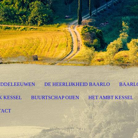
MIDDELEEUWEN
DE HEERLIJKHEID BAARLO
BAARLO
K KESSEL
BUURTSCHAP OIJEN
HET AMBT KESSEL
TACT