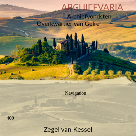
ARCHIEFVARIA
Archiefvondsten
Overkwartier van Gelre
Navigation
400
Zegel van Kessel