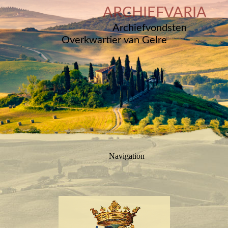
ARCHIEFVARIA
Archiefvondsten
Overkwartier van Gelre
Navigation