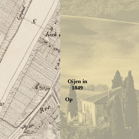
Oijen in
1849
Op