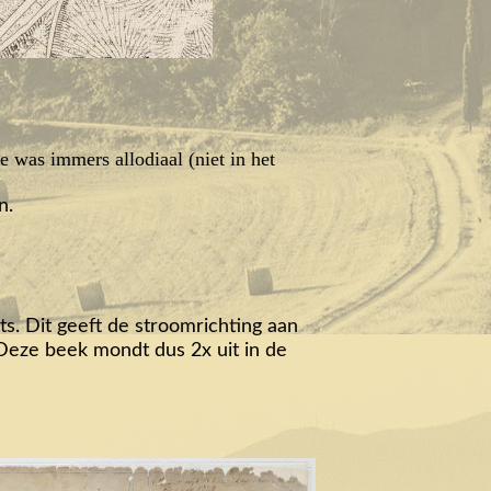
e was immers allodiaal (niet in het
n.
ts. Dit geeft de stroomrichting aan
 Deze beek mondt dus 2x uit in de