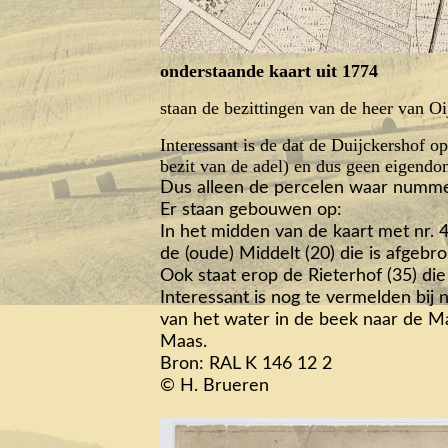
onderstaande kaart uit 1774
staan de bezittingen van de heer van O
Interessant is de dat de Duijckershof o
bezit van de adel) en dus geen eigendo
Dus alleen de percelen waar nummer
Er staan gebouwen op:
In het midden van de kaart met nr. 
de (oude) Middelt (20) die is afgeb
Ook staat erop de Rieterhof (35) di
Interessant is nog te vermelden bij 
van het water in de beek naar de Ma
Maas.
Bron: RAL K 146 12 2
© H. Brueren