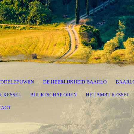
MIDDELEEUWEN
DE HEERLIJKHEID BAARLO
BAARLO
K KESSEL
BUURTSCHAP OIJEN
HET AMBT KESSEL
TACT