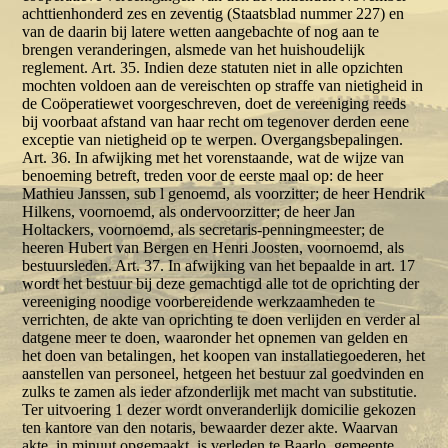
achttienhonderd zes en zeventig (Staatsblad nummer 227) en
van de daarin bij latere wetten aangebachte of nog aan te
brengen veranderingen, alsmede van het huishoudelijk
reglement. Art. 35. Indien deze statuten niet in alle opzichten
mochten voldoen aan de vereischten op straffe van nietigheid in
de Coöperatiewet voorgeschreven, doet de vereeniging reeds
bij voorbaat afstand van haar recht om tegenover derden eene
exceptie van nietigheid op te werpen. Overgangsbepalingen.
Art. 36. In afwijking met het vorenstaande, wat de wijze van
benoeming betreft, treden voor de eerste maal op: de heer
Mathieu Janssen, sub l genoemd, als voorzitter; de heer Hendrik
Hilkens, voornoemd, als ondervoorzitter; de heer Jan
Holtackers, voornoemd, als secretaris-penningmeester; de
heeren Hubert van Bergen en Henri Joosten, voornoemd, als
bestuursleden. Art. 37. In afwijking van het bepaalde in art. 17
wordt het bestuur bij deze gemachtigd alle tot de oprichting der
vereeniging noodige voorbereidende werkzaamheden te
verrichten, de akte van oprichting te doen verlijden en verder al
datgene meer te doen, waaronder het opnemen van gelden en
het doen van betalingen, het koopen van installatiegoederen, het
aanstellen van personeel, hetgeen het bestuur zal goedvinden en
zulks te zamen als ieder afzonderlijk met macht van substitutie.
Ter uitvoering 1 dezer wordt onveranderlijk domicilie gekozen
ten kantore van den notaris, bewaarder dezer akte. Waarvan
akte, in minuut opgemaakt, is verleden te Baarlo, gemeente