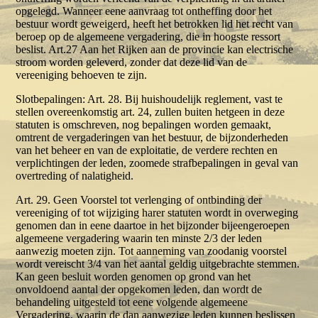
opgelegd. Wanneer eene aanvraag tot ontheffing door het
bestuur wordt geweigerd, heeft het betrokken lid het recht van
beroep op de algemeene vergadering, die in hoogste ressort
beslist. Art.27 Aan het Rijken aan de provincie kan electrische
stroom worden geleverd, zonder dat deze lid van de
vereeniging behoeven te zijn.
Slotbepalingen: Art. 28. Bij huishoudelijk reglement, vast te
stellen overeenkomstig art. 24, zullen buiten hetgeen in deze
statuten is omschreven, nog bepalingen worden gemaakt,
omtrent de vergaderingen van het bestuur, de bijzonderheden
van het beheer en van de exploitatie, de verdere rechten en
verplichtingen der leden, zoomede strafbepalingen in geval van
overtreding of nalatigheid.
Art. 29. Geen Voorstel tot verlenging of ontbinding der
vereeniging of tot wijziging harer statuten wordt in overweging
genomen dan in eene daartoe in het bijzonder bijeengeroepen
algemeene vergadering waarin ten minste 2/3 der leden
aanwezig moeten zijn. Tot aanneming van zoodanig voorstel
wordt vereischt 3/4 van het aantal geldig uitgebrachte stemmen.
Kan geen besluit worden genomen op grond van het
onvoldoend aantal der opgekomen leden, dan wordt de
behandeling uitgesteld tot eene volgende algemeene
Vergadering, waarin de dan aanwezige leden kunnen beslissen