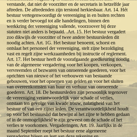
verstande, dat niet de voorzitter en de secretaris in hetzelfde jaar
aftreden. De aftredenden zijn terstond herkiesbaar. Art. 14. Hét
bestuur vertegenwoordigt de vereeniging in en buiten rechten
en is verder bevoegd tot alle handelingen, binnen den
werkkring der vereeniging vallende, voorzoover bij deze
statuten niet anders is bepaald. .Art. 15. Het bestuur vergadert
zoo dikwijls de voorzitter of twee andere bestuursleden dit
noodig achten. Art. 1G. Het bestuur benoemt, schorst en
ontslaat het personeel der vereeniging, stelt zijne bezoldiging
vast en regelt zijne werkzaamheden bij instructie of reglement.
Art. 17. Het bestuur heeft de voorafgaande goedkeuring noodig
van de algemeene vergadering voor het koopen, verkoopen,
vervreemden of bezwaren van onroerende goederen, voor het
oprichten van nieuwe of het verbouwen van bestaande
gebouwen, voor het opnemen van gelden en voor het sluiten
van overeenkomsten van huur en verhuur van onroerende
goederen. Art. 18. De bestuursleden zijn persoonlijk tegenover
de vereeniging verantwoordelijk voor schade of verlies,
ontstaan ten gevolge van kwade trouw, nalatigheid van het
bestuur of van een zijner leden. De verantwoordelijkheid houdt
op voor bet bestuurslid dat bewijst al het zijne te hebben gedaan
of in de onmogelijkheid te zijn geweest om de schade of het
verlies te voorkomen. Vergaderingen, Art. 19. Jaarlijks in de
maand September roept het bestuur eene algemeene
vergadering bijeen en legt aan deze rekening en