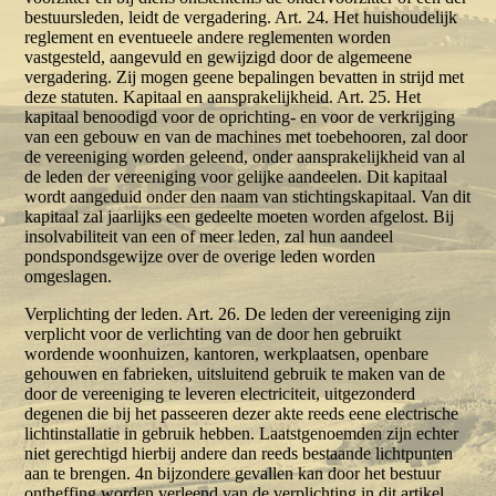
bestuursleden, leidt de vergadering. Art. 24. Het huishoudelijk
reglement en eventueele andere reglementen worden
vastgesteld, aangevuld en gewijzigd door de algemeene
vergadering. Zij mogen geene bepalingen bevatten in strijd met
deze statuten. Kapitaal en aansprakelijkheid. Art. 25. Het
kapitaal benoodigd voor de oprichting- en voor de verkrijging
van een gebouw en van de machines met toebehooren, zal door
de vereeniging worden geleend, onder aansprakelijkheid van al
de leden der vereeniging voor gelijke aandeelen. Dit kapitaal
wordt aangeduid onder den naam van stichtingskapitaal. Van dit
kapitaal zal jaarlijks een gedeelte moeten worden afgelost. Bij
insolvabiliteit van een of meer leden, zal hun aandeel
pondspondsgewijze over de overige leden worden
omgeslagen.
Verplichting der leden. Art. 26. De leden der vereeniging zijn
verplicht voor de verlichting van de door hen gebruikt
wordende woonhuizen, kantoren, werkplaatsen, openbare
gehouwen en fabrieken, uitsluitend gebruik te maken van de
door de vereeniging te leveren electriciteit, uitgezonderd
degenen die bij het passeeren dezer akte reeds eene electrische
lichtinstallatie in gebruik hebben. Laatstgenoemden zijn echter
niet gerechtigd hierbij andere dan reeds bestaande lichtpunten
aan te brengen. 4n bijzondere gevallen kan door het bestuur
ontheffing worden verleend van de verplichting in dit artikel