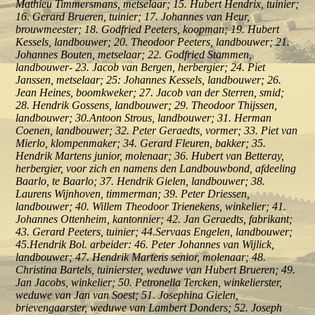
Mathieu Timmersmans, metselaar; 15. Hubert Hendrix, tuinier;
16. Gerard Brueren, tuinier; 17. Johannes van Heur,
brouwmeester; 18. Godfried Peeters, koopman; 19. Hubert
Kessels, landbouwer; 20. Theodoor Peeters, landbouwer; 21.
Johannes Bouten, metselaar; 22. Godfried Stammen,
landbouwer- 23. Jacob van Bergen, herbergier; 24. Piet
Janssen, metselaar; 25: Johannes Kessels, landbouwer; 26.
Jean Heines, boomkweker; 27. Jacob van der Sterren, smid;
28. Hendrik Gossens, landbouwer; 29. Theodoor Thijssen,
landbouwer; 30.Antoon Strous, landbouwer; 31. Herman
Coenen, landbouwer; 32. Peter Geraedts, vormer; 33. Piet van
Mierlo, klompenmaker; 34. Gerard Fleuren, bakker; 35.
Hendrik Martens junior, molenaar; 36. Hubert van Betteray,
herbergier, voor zich en namens den Landbouwbond, afdeeling
Baarlo, te Baarlo; 37. Hendrik Gielen, landbouwer; 38.
Laurens Wijnhoven, timmerman; 39. Peter Driessen,
landbouwer; 40. Willem Theodoor Trienekens, winkelier; 41.
Johannes Ottenheim, kantonnier; 42. Jan Geraedts, fabrikant;
43. Gerard Peeters, tuinier; 44.Servaas Engelen, landbouwer;
45.Hendrik Bol. arbeider: 46. Peter Johannes van Wijlick,
landbouwer; 47. Hendrik Martens senior, molenaar; 48.
Christina Bartels, tuinierster, weduwe van Hubert Brueren; 49.
Jan Jacobs, winkelier; 50. Petronella Tercken, winkelierster,
weduwe van Jan van Soest; 51. Josephina Gielen,
brievengaarster, weduwe van Lambert Donders; 52. Joseph