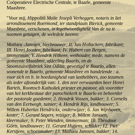
Coöperatieve Electrische Centrale, te Baarle, gemeente
Maasbree.
"
Voor mij, Hippolitli Malie Josepli Verheggen, notaris in liet
arrondissement Roermond, ter standplaats Blerick, gemeente
Maasbree, verschenen, in tegenwoordigheid Van de na te
noemen getuigen, de weledele heeren:
Mathieu -Janssen, bierbrouwer; II. Jan Holtackers, fabrikant;
III. Henri Joosten, fabrikant; IV. Hubert van Bergen,
timmerman; V. Hendrik Hilkens, wethouder, mede. namens de
gemeente Maasbree, afdeeling Baarlo, en de
Stoomzuivelfabriek Sint Odilia, gevestigd te Baarlo, allen
wonende te Baarlo, gemeente Maasbree en handelende : a.
voor zich en b. in hoedanigheid van lasthebbers, zoo tezamen
als ieder afzonderlijk van: 1. den zeer eerwaarden heer Henri
Bartels, Roomscb Katholiek priester en pastoor, als voorzitter
van het kerkbestuur der parochiekerk te Baarlo en beheerder
der pastorale goederen; 2. Hendrik Vossen, bakker; 3. Cornelis
van den Eertwegh, tuinier; 4. Hendrik Rijs, landbouwer; 5.
Willem Hubertus Hendrickx, onderwijzer; 6. Jan Wijnhoven,
koster; 7. Gerard Segers, reiziger; 8. Willem Janssen,
kleermaker; 9. Peter Wienden, timmerman; 10. Theodoor
Görts, landbouwer; 11. Gerard Hutjens, schilder; 12. Piet
Kerstjens, schoenmaker; 13. Mathieu Janssen, bakker; 14.