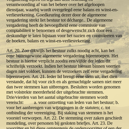
verantwoording af van het beheer over het afgeloopen
dienstjaar, waarbij wordt overgelegd eene balans en winst-en-
verliesrekening. Goedkeuring dezer door de algemeene
vergadering strekt liet bestuur tot décharge.. De algemeene
vergadering heeft de bevoegdheid eene commissie van
comptabiliteit te benoemen of desgewenscht zich door een
deskundige te laten bijstaan voor het nazien en controleeren van
de boeken, balans en winst-en-verliesrekening.
Art. 20. Zoo dikwijls het bestuur zulks noodig acht, kan het
eene buitengewone algemeene vergadering bijeenroepen. Het
bestuur is hiertoe verplicht zoodra een/vijfde der leden dit
schriftelijk verzoekt. Indien het bestuur hieraan binnen veertien
dagen niet voldoet, kunnen de verzoekers zelf eene vergadering
bijeenroepen. Art. 21. Ieder lid brengt ééne stem uit, met dien
verstande, dat hij voor zich en als gemachtigde samen niet meer
dan twee stemmen kan uitbrengen. Besluiten worden genomen
met volstrekte meerderheid der uitgebrachte stemmen.
Drie/vierden van het aantal uitgebrachte stemmen wordt
vereischt: a. voor ontzetting van leden van het bestuur; b.
voor het aanbrengen van wijzigingen in de statuten; c. tot
ontbinding der vereeniging. Bij staking van stemmen is het
voorstel verworpen. Art. 22. De stemming over zaken geschiedt
mondeling, over personen bij gesloten briefjes. Art. 23. De
voorzitter en bij diens ontstentenis de ondervoorzitter of een der