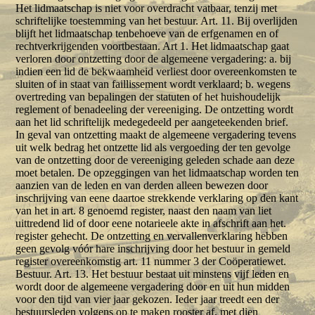
Het lidmaatschap is niet voor overdracht vatbaar, tenzij met
schriftelijke toestemming van het bestuur. Art. 11. Bij overlijden
blijft het lidmaatschap tenbehoeve van de erfgenamen en of
rechtverkrijgenden voortbestaan. Art 1. Het lidmaatschap gaat
verloren door ontzetting door de algemeene vergadering: a. bij
indien een lid de bekwaamheid verliest door overeenkomsten te
sluiten of in staat van faillissement wordt verklaard; b. wegens
overtreding van bepalingen der statuten of het huishoudelijk
reglement of benadeeling der vereeniging. De ontzetting wordt
aan het lid schriftelijk medegedeeld per aangeteekenden brief.
In geval van ontzetting maakt de algemeene vergadering tevens
uit welk bedrag het ontzette lid als vergoeding der ten gevolge
van de ontzetting door de vereeniging geleden schade aan deze
moet betalen. De opzeggingen van het lidmaatschap worden ten
aanzien van de leden en van derden alleen bewezen door
inschrijving van eene daartoe strekkende verklaring op den kant
van het in art. 8 genoemd register, naast den naam van liet
uittredend lid of door eene notarieele akte in afschrift aan het.
register gehecht. De ontzetting en vervallenverklaring hebben
geen gevolg vóór hare inschrijving door het bestuur in gemeld
register overeenkomstig art. 11 nummer 3 der Coöperatiewet.
Bestuur. Art. 13. Het bestuur bestaat uit minstens vijf leden en
wordt door de algemeene vergadering door en uit hun midden
voor den tijd van vier jaar gekozen. Ieder jaar treedt een der
bestuursleden volgens op te maken rooster af, met dien