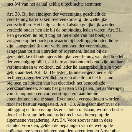
met 3/4 van het aantal geldig uitgebrachte stemmen.
Art. 30. Bij het eindigen der vereeniging geschiedt de
vereffening harer zaken overeenkomstig- de wettelijke
voorschriften. Het batig saldo zal alsdan gelijkelijk worden
verdeeld onder hen die bij de ontbinding leden waren. Art. 31.
Een gewezen lid blijft nog tot het einde van het boekjaar
volgende op het boekjaar waarin hij heeft opgehouden lid te
zijn, aansprakelijk door verbintenissen der vereeniging,
aangegaan tot ziin uittreden of royement. Indien bij de
gerechtelijke of buitengerechtelijke vereffening van den boedel
der vereeniging blijkt, dat hare activa ontoereikend zijn om hare
verbintenissen te voldoen, zal ieder lid aansprakelijk zijn voor
gelijk aandeel. Art. 32. De leden, hunne erfgenamen'en/of
rechtverkrijgenden verplichten zich alle de tot het in stand
brengen en houden van het electrisch net benoodigde
werkzaamheden, zooals het plaatsen van palen, het aanbrengen
van steunpunten en zoo voort op en/of aan hunne
eigendommen toe te staan. Eventueele vergoedingen worden
door het bestuur vastgesteld. Art. -33. Alle geschillen over de
uitlegging en toepassing dezer statuten ontstaan, worden beslist
door het bestuur, behoudens het recht van beroep op de
algemeene vergadering. Art. 34. Voor zoover niet in deze
statuten voorzien, gelden de bepalingen van de wet op de
coöperatieve vereenigingen van den zeventienden November