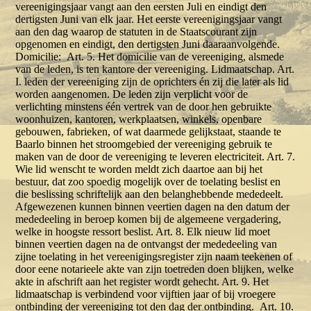
vereenigingsjaar vangt aan den eersten Juli en eindigt den
dertigsten Juni van elk jaar. Het eerste vereenigingsjaar vangt
aan den dag waarop de statuten in de Staatscourant zijn
opgenomen en eindigt, den dertigsten Juni daaraanvolgende.
Domicilie: Art. 5. Het domicilie van de vereeniging, alsmede
van de leden, is ten kantore der vereeniging. Lidmaatschap. Art.
I. leden der vereeniging zijn de oprichters én zij die later als lid
worden aangenomen. De leden zijn verplicht voor de
verlichting minstens één vertrek van de door hen gebruikte
woonhuizen, kantoren, werkplaatsen, winkels, openbare
gebouwen, fabrieken, of wat daarmede gelijkstaat, staande te
Baarlo binnen het stroomgebied der vereeniging gebruik te
maken van de door de vereeniging te leveren electriciteit. Art. 7.
Wie lid wenscht te worden meldt zich daartoe aan bij het
bestuur, dat zoo spoedig mogelijk over de toelating beslist en
die beslissing schriftelijk aan den belanghebbende mededeelt.
Afgewezenen kunnen binnen veertien dagen na den datum der
mededeeling in beroep komen bij de algemeene vergadering,
welke in hoogste ressort beslist. Art. 8. Elk nieuw lid moet
binnen veertien dagen na de ontvangst der mededeeling van
zijne toelating in het vereenigingsregister zijn naam teekenen of
door eene notarieele akte van zijn toetreden doen blijken, welke
akte in afschrift aan het register wordt gehecht. Art. 9. Het
lidmaatschap is verbindend voor vijftien jaar of bij vroegere
ontbinding der vereeniging tot den dag der ontbinding. Art. 10.