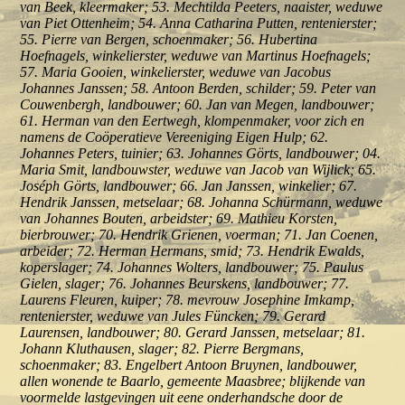
van Beek, kleermaker; 53. Mechtilda Peeters, naaister, weduwe
van Piet Ottenheim; 54. Anna Catharina Putten, rentenierster;
55. Pierre van Bergen, schoenmaker; 56. Hubertina
Hoefnagels, winkelierster, weduwe van Martinus Hoefnagels;
57. Maria Gooien, winkelierster, weduwe van Jacobus
Johannes Janssen; 58. Antoon Berden, schilder; 59. Peter van
Couwenbergh, landbouwer; 60. Jan van Megen, landbouwer;
61. Herman van den Eertwegh, klompenmaker, voor zich en
namens de Coöperatieve Vereeniging Eigen Hulp; 62.
Johannes Peters, tuinier; 63. Johannes Görts, landbouwer; 04.
Maria Smit, landbouwster, weduwe van Jacob van Wijlick; 65.
Joséph Görts, landbouwer; 66. Jan Janssen, winkelier; 67.
Hendrik Janssen, metselaar; 68. Johanna Schürmann, weduwe
van Johannes Bouten, arbeidster; 69. Mathieu Korsten,
bierbrouwer; 70. Hendrik Grienen, voerman; 71. Jan Coenen,
arbeider; 72. Herman Hermans, smid; 73. Hendrik Ewalds,
koperslager; 74. Johannes Wolters, landbouwer; 75. Paulus
Gielen, slager; 76. Johannes Beurskens, landbouwer; 77.
Laurens Fleuren, kuiper; 78. mevrouw Josephine Imkamp,
rentenierster, weduwe van Jules Füncken; 79. Gerard
Laurensen, landbouwer; 80. Gerard Janssen, metselaar; 81.
Johann Kluthausen, slager; 82. Pierre Bergmans,
schoenmaker; 83. Engelbert Antoon Bruynen, landbouwer,
allen wonende te Baarlo, gemeente Maasbree; blijkende van
voormelde lastgevingen uit eene onderhandsche door de