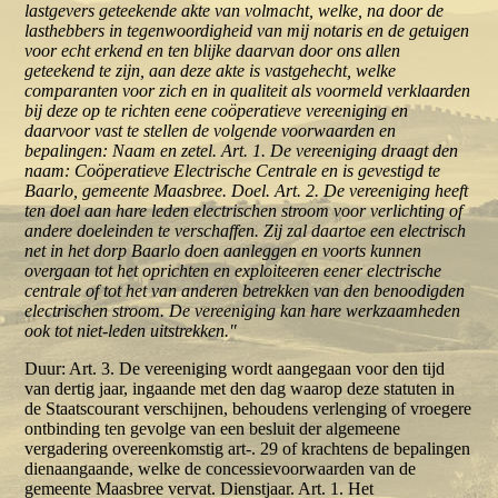
lastgevers geteekende akte van volmacht, welke, na door de
lasthebbers in tegenwoordigheid van mij notaris en de getuigen
voor echt erkend en ten blijke daarvan door ons allen
geteekend te zijn, aan deze akte is vastgehecht, welke
comparanten voor zich en in qualiteit als voormeld verklaarden
bij deze op te richten eene coöperatieve vereeniging en
daarvoor vast te stellen de volgende voorwaarden en
bepalingen: Naam en zetel. Art. 1. De vereeniging draagt den
naam: Coöperatieve Electrische Centrale en is gevestigd te
Baarlo, gemeente Maasbree. Doel. Art. 2. De vereeniging heeft
ten doel aan hare leden electrischen stroom voor verlichting of
andere doeleinden te verschaffen. Zij zal daartoe een electrisch
net in het dorp Baarlo doen aanleggen en voorts kunnen
overgaan tot het oprichten en exploiteeren eener electrische
centrale of tot het van anderen betrekken van den benoodigden
electrischen stroom. De vereeniging kan hare werkzaamheden
ook tot niet-leden uitstrekken."
Duur: Art. 3. De vereeniging wordt aangegaan voor den tijd
van dertig jaar, ingaande met den dag waarop deze statuten in
de Staatscourant verschijnen, behoudens verlenging of vroegere
ontbinding ten gevolge van een besluit der algemeene
vergadering overeenkomstig art-. 29 of krachtens de bepalingen
dienaangaande, welke de concessievoorwaarden van de
gemeente Maasbree vervat. Dienstjaar. Art. 1. Het