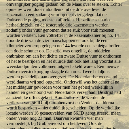
omvangrijker poging gedaan om de Maas over te steken. Echter
opnieuw werd door mitrailleurs uit de drie overlevende
kazematten een zodanig vuur op de rivier gelegd dat de
Duitsers de poging moesten afbreken. Hetzelfde scenario
herhaalde zich, en de resterende drie kazematten werden
zodanig onder vuur genomen dat ze stuk voor stuk moesten
worden verlaten. Een voltreffer in de kazematkamer bij no. 141
doodde drie van de vier manschappen en ook bij de een
kilometer verderop gelegen no.144 leverde een schietgattreffer
een dode schutter op. De strijd was ongelijk, de middelen
ontbraken om aan het dichte en zware Duitse vuur te ontkomen
of het te bestrijden en het duurde dan ook niet lang voordat alle
weerstandpunten volkomen uitgeschakeld waren. Een nieuwe
Duitse oversteekpoging slaagde dan ook. Twee bataljons
werden geleidelijk aan overgezet. De Nederlandse weerstand
werd daarna vrij snel opgerold. Onderwijl was het echter al na
het middaguur geworden voor men het gebied werkelijk in
handen en geschoond van Nederlands verzet had. De strijd had
aanzienlijke offers gekost. Aan Duitse zijde werden de
verliezen van 56.ID bij Grubbenvorst en Venlo – dat hierna
wordt besproken – niet duidelijk gescheiden. Op de werkelijke
locatie werden 16 gesneuvelden van 56.ID geregistreerd, maar
onder Venlo nog 23 man. Daarvan kwamen vier man
vermoedelijk bij Grubbenvorst om het leven. Ook de
gewondenaantallen waren relatief hoog. Voor de operaties in