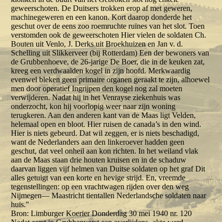
geweerschoten. De Duitsers trokken erop af met geweren,
machinegeweren en een kanon. Kort daarop donderde het
geschut over de eens zoo roemruchte ruïnes van het slot. Toen
verstomden ook de geweerschoten Hier vielen de soldaten Ch.
Bouten uit Venlo, J. Derks uit Broekhuizen en Jan v. d.
Schelling uit Slikkerveer (bij Rotterdam) Een der bewoners van
de Grubbenhoeve, de 26-jarige De Boer, die in de keuken zat,
kreeg een verdwaalden kogel in zijn hoofd. Merkwaardig
evenwel bleken geen primaire organen geraakt te zijn, alhoewel
men door operatief Ingrijpen den kogel nog zal moeten
verwijderen. Nadat hij in het Venrayse ziekenhuis was
onderzocht, kon hij voorlopig weer naar zijn woning
terugkeren. Aan den anderen kant van de Maas ligt Velden,
helemaal open en bloot. Hier ruisen de canada’s in den wind.
Hier is niets gebeurd. Dat wil zeggen, er is niets beschadigd,
want de Nederlanders aan den linkeroever hadden geen
geschut, dat veel onheil aan kon richten. In het weiland vlak
aan de Maas staan drie houten kruisen en in de schaduw
daarvan liggen vijf helmen van Duitse soldaten op het graf Dit
alles getuigt van een korte en hevige strijd. En, vreemde
tegenstellingen: op een vrachtwagen rijden over den weg
Nijmegen— Maastricht tientallen Nederlandsche soldaten naar
huis."
Bron: Limburger Koerier Donderdag 30 mei 1940 nr. 120