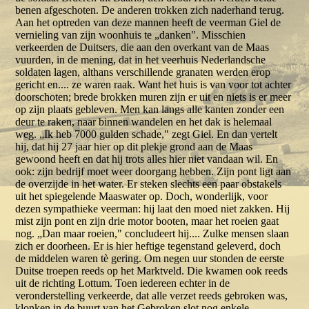
benen afgeschoten. De anderen trokken zich naderhand terug.
Aan het optreden van deze mannen heeft de veerman Giel de
vernieling van zijn woonhuis te „danken". Misschien
verkeerden de Duitsers, die aan den overkant van de Maas
vuurden, in de mening, dat in het veerhuis Nederlandsche
soldaten lagen, althans verschillende granaten werden erop
gericht en.... ze waren raak. Want het huis is van voor tot achter
doorschoten; brede brokken muren zijn er uit en niets is er meer
op zijn plaats gebleven. Men kan langs alle kanten zonder een
deur te raken, naar binnen wandelen en het dak is helemaal
weg. „Ik heb 7000 gulden schade," zegt Giel. En dan vertelt
hij, dat hij 27 jaar hier op dit plekje grond aan de Maas
gewoond heeft en dat hij trots alles hier niet vandaan wil. En
ook: zijn bedrijf moet weer doorgang hebben. Zijn pont ligt aan
de overzijde in het water. Er steken slechts een paar obstakels
uit het spiegelende Maaswater op. Doch, wonderlijk, voor
dezen sympathieke veerman: hij laat den moed niet zakken. Hij
mist zijn pont en zijn drie motor booten, maar het roeien gaat
nog. „Dan maar roeien," concludeert hij.... Zulke mensen slaan
zich er doorheen. Er is hier heftige tegenstand geleverd, doch
de middelen waren tè gering. Om negen uur stonden de eerste
Duitse troepen reeds op het Marktveld. Die kwamen ook reeds
uit de richting Lottum. Toen iedereen echter in de
veronderstelling verkeerde, dat alle verzet reeds gebroken was,
klonken in de buurt van het Gebroken slot nog enkele