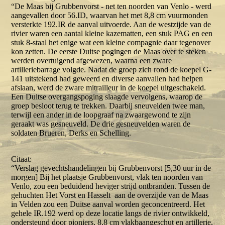
“De Maas bij Grubbenvorst - net ten noorden van Venlo - werd
aangevallen door 56.ID, waarvan het met 8,8 cm vuurmonden
versterkte 192.IR de aanval uitvoerde. Aan de westzijde van de
rivier waren een aantal kleine kazematten, een stuk PAG en een
stuk 8-staal het enige wat een kleine compagnie daar tegenover
kon zetten. De eerste Duitse pogingen de Maas over te steken
werden overtuigend afgewezen, waarna een zware
artilleriebarrage volgde. Nadat de groep zich rond de koepel G-
141 uitstekend had geweerd en diverse aanvallen had helpen
afslaan, werd de zware mitrailleur in de koepel uitgeschakeld.
Een Duitse overgangspoging slaagde vervolgens, waarop de
groep besloot terug te trekken. Daarbij sneuvelden twee man,
terwijl een ander in de loopgraaf na zwaargewond te zijn
geraakt was gesneuveld. De drie gesneuvelden waren de
soldaten Brueren, Derks en Schelling.
Citaat:
“Verslag gevechtshandelingen bij Grubbenvorst [5,30 uur in de
morgen] Bij het plaatsje Grubbenvorst, vlak ten noorden van
Venlo, zou een beduidend heviger strijd ontbranden. Tussen de
gehuchten Het Vorst en Hasselt aan de overzijde van de Maas
in Velden zou een Duitse aanval worden geconcentreerd. Het
gehele IR.192 werd op deze locatie langs de rivier ontwikkeld,
ondersteund door pioniers, 8,8 cm vlakbaangeschut en artillerie.