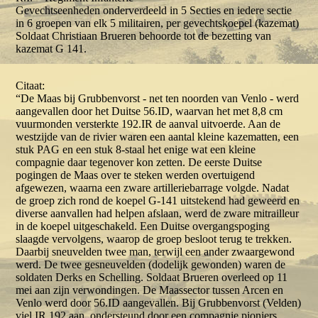
Gevechtseenheden onderverdeeld in 5 Secties en iedere sectie
in 6 groepen van elk 5 militairen, per gevechtskoepel (kazemat)
Soldaat Christiaan Brueren behoorde tot de bezetting van
kazemat G 141.
Citaat:
“De Maas bij Grubbenvorst - net ten noorden van Venlo - werd
aangevallen door het Duitse 56.ID, waarvan het met 8,8 cm
vuurmonden versterkte 192.IR de aanval uitvoerde. Aan de
westzijde van de rivier waren een aantal kleine kazematten, een
stuk PAG en een stuk 8-staal het enige wat een kleine
compagnie daar tegenover kon zetten. De eerste Duitse
pogingen de Maas over te steken werden overtuigend
afgewezen, waarna een zware artilleriebarrage volgde. Nadat
de groep zich rond de koepel G-141 uitstekend had geweerd en
diverse aanvallen had helpen afslaan, werd de zware mitrailleur
in de koepel uitgeschakeld. Een Duitse overgangspoging
slaagde vervolgens, waarop de groep besloot terug te trekken.
Daarbij sneuvelden twee man, terwijl een ander zwaargewond
werd. De twee gesneuvelden (dodelijk gewonden) waren de
soldaten Derks en Schelling. Soldaat Brueren overleed op 11
mei aan zijn verwondingen. De Maassector tussen Arcen en
Venlo werd door 56.ID aangevallen. Bij Grubbenvorst (Velden)
viel IR.192 aan, ondersteund door een compagnie pioniers,