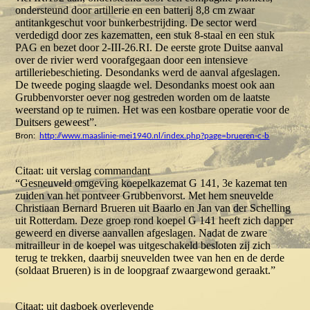
ondersteund door artillerie en een batterij 8,8 cm zwaar
antitankgeschut voor bunkerbestrijding. De sector werd
verdedigd door zes kazematten, een stuk 8-staal en een stuk
PAG en bezet door 2-III-26.RI. De eerste grote Duitse aanval
over de rivier werd voorafgegaan door een intensieve
artilleriebeschieting. Desondanks werd de aanval afgeslagen.
De tweede poging slaagde wel. Desondanks moest ook aan
Grubbenvorster oever nog gestreden worden om de laatste
weerstand op te ruimen. Het was een kostbare operatie voor de
Duitsers geweest”.
Bron:
http://www.maaslinie-mei1940.nl/index.php?page=brueren-c-b
Citaat: uit verslag commandant
“Gesneuveld omgeving koepelkazemat G 141, 3e kazemat ten
zuiden van het pontveer Grubbenvorst. Met hem sneuvelde
Christiaan Bernard Brueren uit Baarlo en Jan van der Schelling
uit Rotterdam. Deze groep rond koepel G 141 heeft zich dapper
geweerd en diverse aanvallen afgeslagen. Nadat de zware
mitrailleur in de koepel was uitgeschakeld besloten zij zich
terug te trekken, daarbij sneuvelden twee van hen en de derde
(soldaat Brueren) is in de loopgraaf zwaargewond geraakt.”
Citaat: uit dagboek overlevende