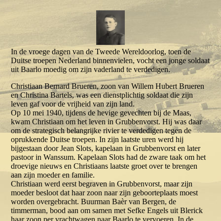
In de vroege dagen van de Tweede Wereldoorlog, toen de
Duitse troepen Nederland binnenvielen, vocht een jonge soldaat
uit Baarlo moedig om zijn vaderland te verdedigen.
Christiaan Bernard Brueren, zoon van Willem Hubert Brueren
en Christina Bartels, was een dienstplichtig soldaat die zijn
leven gaf voor de vrijheid van zijn land.
Op 10 mei 1940, tijdens de hevige gevechten bij de Maas,
kwam Christiaan om het leven in Grubbenvorst. Hij was daar
om de strategisch belangrijke rivier te verdedigen tegen de
oprukkende Duitse troepen. In zijn laatste uren werd hij
bijgestaan door Jean Slots, kapelaan in Grubbenvorst en later
pastoor in Wanssum. Kapelaan Slots had de zware taak om het
droevige nieuws en Christiaans laatste groet over te brengen
aan zijn moeder en familie.
Christiaan werd eerst begraven in Grubbenvorst, maar zijn
moeder besloot dat haar zoon naar zijn geboorteplaats moest
worden overgebracht. Buurman Baèr van Bergen, de
timmerman, bood aan om samen met Sefke Engels uit Blerick
haar zoon per vrachtwagen naar Baarlo te vervoeren. In de