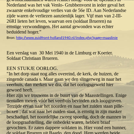
Nederland was het vak Venlo- Grubbenvorst in ieder geval het
zwaarste enkelvoudige verlies van de 56e ID. Aan Nederlandse
zijde waren de verliezen aanzienlijk lager. Vijf man van 2-III-
26RI lieten het leven, waarvan een (soldaat Brueren) na
ernstige verwondingen. Het aantal gewonden was echter
beduidend hoger.”
Bron:
http://www.zuidfront-holland1940.nl/index.php?page=maaslinie
Een verslag van 30 Mei 1940 in de Limburg er Koerier.
Soldaat Christiaan Brueren.
EEN STUKJE OORLOG.
"In het dorp staat nog alles overeind, de kerk, de huizen, de
zingende canada s. Maar gaan we den slingerweg in naar het
veerhuis, dan merken we dra, dat het oorlogsgeweld hier
gewoed heeft.
Hier zijn we trouwens in de buurt van de Maasstellingen. Enige
tientallen meters vóór het veerhuis bevinden zich loopgraven.
Terzijde ervan naar het noorden en naar het zuiden staan pille-
boxen ; dat wat naar het zuiden staat, is ernstig in zijn masker
beschadigd, het noordelijke zweeg spoedig, doch de mannen in
de loopgraafstelling, die onbedekt waren, hebben braaf
gevochten. Er zaten dappere soldaten in. Hier vond een hunner,
de soldaat Brueren uit Baarlo, den dood. Hem werden beide