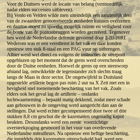
Voor de Duitsers werd de locatie van belang (vermoedelijk
nadat elders successen uitbleven).
Bij Venlo en Velden wilde men uiteindelijk een aanzienlijk deel
van de zwaardere gemotoriseerde eenheden kunnen overzetten
en daartoe moest zo spoedig mogelijk ruimte en veiligheid voor
de bouw van de pontonbruggen worden gecreëerd. Tegenover
hen werd de Nederlandse defensie gevormd door 2-III-26RI.
Wederom was er een veerdienst in het vak en daar konden
opnieuw een stuk 8-staal en een PAG vuur op uitbrengen.
Alhier werd wel direct en volgens de instructies de veerpont
opgeblazen op het moment dat de grens werd overschreden
door de Duitse eenheden. Hoewel de grens op een steenworp
afstand lag, ontwikkelde de tegenstander zich slechts traag
langs de Maas in deze sector. De ongetwijfeld in Duitsland
opgestelde artillerie begon pas ruim 2 uur na X Zeit met een in
hevigheid snel toenemende beschieting van het vak. Zoals
elders ook het geval lag de artillerie – ondanks
luchtwaarneming – bepaald matig dekkend, zodat meer schade
aan gebouwen in de omgeving werd aangericht dan aan de
stellingen. Dat werd echter gecompenseerd door twee of drie
stukken 8,8 cm geschut die de kazematten ongenadig kapot
beukten. Desondanks werd een eerste voorzichtige
oversteekpoging gesmoord in het vuur van overlevende
Nederlandse mitrailleurs. Na opnieuw een heftige beschieting,
die inmiddels drie kazematten uitgeschakeld had, werd een