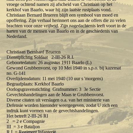
vroege ochtend namen zij afscheid van Christiaan op het
kerkhof van Baarlo, waar hij zijn laatste rustplaats vond.
Christiaan Bernard Brueren blijft een symbool van moed en
opoffering. Zijn verhaal herinnert ons aan de offers die zo velen
brachten voor onze vrijheid. Zijn nagedachtenis leeft voort in de
harten van de mensen van Baarlo en in de geschiedenis van
Nederland.
Christiaan Bernhard Brueren
Dienstplichtig Soldaat 2-III-26 R.I.
Geboortedatum: 26 augustus 1911 Baarlo (L)
Gewond Grubbenvorst, op 10 Mei 1940 in s.p.o. bij kazemat
no. G-141
Overlijdensdatum: 11 mei 1940 (10 uur s 'morgens)
Begraafplaats: Kerkhof Baarlo
Oorlogsgravenstichting Grafnummer: 3 3e Sectie
Gevechtshandelingen aan de Maas te Grubbenvorst.
Diverse citaten uit verslagen o.a. van het ministerie van
Defensie worden hieronder weergegeven, zodat U zich een
indruk kunt vormen van de gevechtshandelingen.
Het betreft 2-III-26 RI
2 = 2 e Compagnie
III = 3 e Bataljon
R.I. = Regiment Infanterie