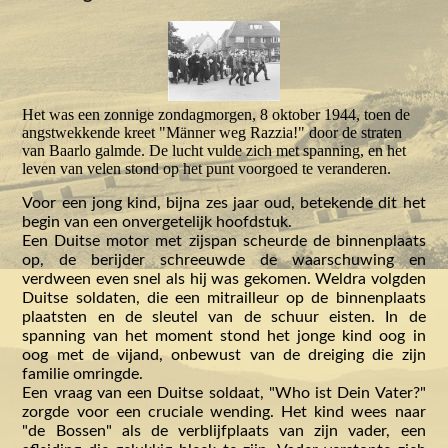
Het was een zonnige zondagmorgen, 8 oktober 1944, toen de
angstwekkende kreet "Männer weg Razzia!" door de straten
van Baarlo galmde. De lucht vulde zich met spanning, en het
leven van velen stond op het punt voorgoed te veranderen.
Voor een jong kind, bijna zes jaar oud, betekende dit het
begin van een onvergetelijk hoofdstuk.
Een Duitse motor met zijspan scheurde de binnenplaats
op, de berijder schreeuwde de waarschuwing en
verdween even snel als hij was gekomen. Weldra volgden
Duitse soldaten, die een mitrailleur op de binnenplaats
plaatsten en de sleutel van de schuur eisten. In de
spanning van het moment stond het jonge kind oog in
oog met de vijand, onbewust van de dreiging die zijn
familie omringde.
Een vraag van een Duitse soldaat, "Who ist Dein Vater?"
zorgde voor een cruciale wending. Het kind wees naar
"de Bossen" als de verblijfplaats van zijn vader, een