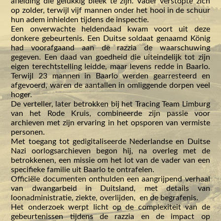
afleiding die gelukkig bleek te zijn. Vader verstopte zich
op zolder, terwijl vijf mannen onder het hooi in de schuur
hun adem inhielden tijdens de inspectie.
Een onverwachte heldendaad kwam voort uit deze
donkere gebeurtenis. Een Duitse soldaat genaamd König
had voorafgaand aan de razzia de waarschuwing
gegeven. Een daad van goedheid die uiteindelijk tot zijn
eigen terechtstelling leidde, maar levens redde in Baarlo.
Terwijl 23 mannen in Baarlo werden gearresteerd en
afgevoerd, waren de aantallen in omliggende dorpen veel
hoger.
De verteller, later betrokken bij het Tracing Team Limburg
van het Rode Kruis, combineerde zijn passie voor
archieven met zijn ervaring in het opsporen van vermiste
personen.
Met toegang tot gedigitaliseerde Nederlandse en Duitse
Nazi oorlogsarchieven begon hij, na overleg met de
betrokkenen, een missie om het lot van de vader van een
specifieke familie uit Baarlo te ontrafelen.
Officiële documenten onthulden een aangrijpend verhaal
van dwangarbeid in Duitsland, met details van
loonadministratie, ziekte, overlijden, en de begrafenis.
Het onderzoek werpt licht op de complexiteit van de
gebeurtenissen tijdens de razzia en de impact op