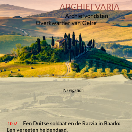
ARCHIEFVARIA
Archiefvondsten
Overkwartier van Gelre
Navigation
1002
Een Duitse soldaat en de Razzia in Baarlo:
Een vergeten heldendaad.